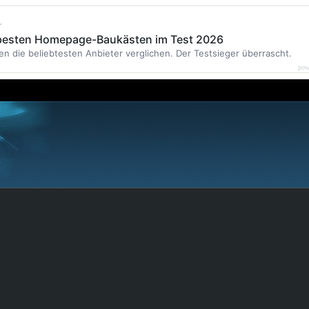
r
 besten Homepage-Baukästen im Test 2026
en die beliebtesten Anbieter verglichen. Der Testsieger überrascht.
pow