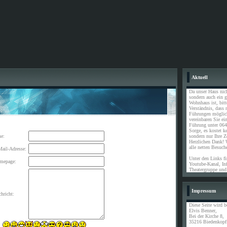
Aktuell
Da unser Haus nic
sondern auch ein 
Wohnhaus ist, bit
Verständnis, dass n
Führungen möglich
vereinbaren Sie ei
Führung unter 064
Sorge, es kostet ke
e:
sondern nur Ihre Ze
Herzlichen Dank! 
alle netten Besuch
Mail-Adresse:
Unter den Links f
mepage:
Youtube-Kanal, Inf
Theatergruppe und
Impressum
hricht:
Diese Seite wird b
Elvis Benner,
Bei der Kirche 8,
35216 Biedenkopf