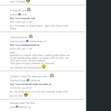
noch 3 Stunden
♥ SARAH 24 ♥
derdetell
uni.de
http://www.supondo.com
28.07.2012 um 17:00
Eure homepage ist einfach klasse - ganz liebe Grüsse Sarah
*bussi
Christina Kreuzer
christina.kreuzer
backhausbieber.de
http://www.backhausbieber.de
09.03.2012 um 17:48
hallo,
gratulation zu diesem tollen haus, wirklich große klasse wie
sie das bewerkstelligt haben. wir haben selbst ein haus von
1650 und wissen was dies bedeutet.
viele grüsse aus gross-bieberau im odenwald
von christina und georg kreuzer
Friedrich Lissner Der Maler mit Ideen !
Friedrich.Lissner
t-online.de
http://www.lissner-der-maler-mit-ideen.de
14.08.2011 um 09:55
Ich war auf der Seite von euch.Sehr interesant melde mich
mal bei euch.
Monique Rene Tim Nina
enters
kabelmail.de
-