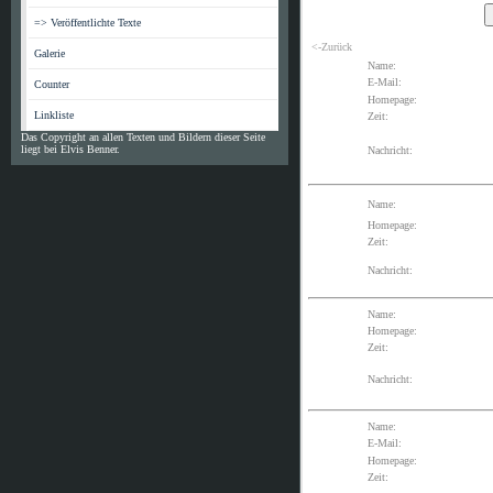
=> Veröffentlichte Texte
<-Zurück
Galerie
Name:
E-Mail:
Counter
Homepage:
Linkliste
Zeit:
Das Copyright an allen Texten und Bildern dieser Seite
liegt bei Elvis Benner.
Nachricht:
Name:
Homepage:
Zeit:
Nachricht:
Name:
Homepage:
Zeit:
Nachricht:
Name:
E-Mail:
Homepage:
Zeit: