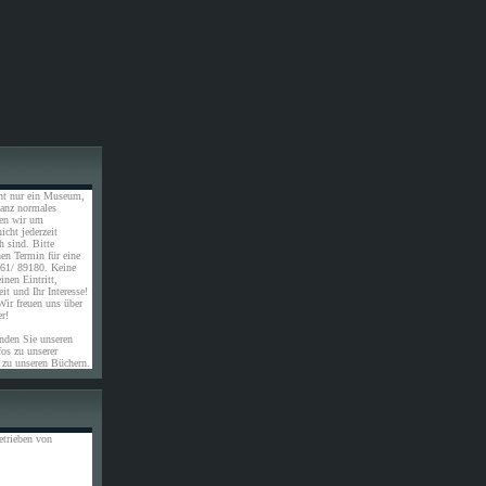
ht nur ein Museum,
ganz normales
ten wir um
icht jederzeit
 sind. Bitte
nen Termin für eine
61/ 89180. Keine
inen Eintritt,
it und Ihr Interesse!
Wir freuen uns über
er!
inden Sie unseren
os zu unserer
 zu unseren Büchern.
etrieben von