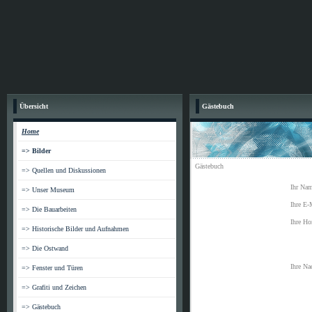
Übersicht
Gästebuch
Home
=> Bilder
Gästebuch
=> Quellen und Diskussionen
Ihr Nam
=> Unser Museum
Ihre E-
=> Die Bauarbeiten
Ihre Ho
=> Historische Bilder und Aufnahmen
=> Die Ostwand
Ihre Nac
=> Fenster und Türen
=> Grafiti und Zeichen
=> Gästebuch