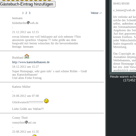
06461/89180
e_benner@web.de
1
2
3
Weiter ->
Ich verlinke auf ke
hermann
solche des Schenk
bilderhechte
web.de
selbst, außerdem a
des Seitenanbieters
-
Angebotes des Seit
21.12.2012 um 12:15
Auf dort gepostete
sowas können nur voll bekloppte auf sich nehmen !!!bin
keinen Einfluss. S
ansonsten sprachlos !chapeau !!! liebe grüße aus dem
jeder Wahrscheinli
burgwald mit besten wünschen für die bevorstehenden
Inalte eingestellt 
festtage. hermann
Mitteilung.
Das Copyright an 
Ausnahme derjenig
Burkhard
Werbebannern, und
http://www.karnickelhausen.de
dieser Homepage li
18.12.2012 um 15:27
bei mir. Jede Ver
ausdrücklich mei
Super Homepage, sehr gute info´ s und schöne Bilder – Gruß
aus Karnickelhausen!
Heute waren sch
Und allen Frohe Festtag
(171452 
Kathrin Müller
-
24.08.2012 um 07:08
Glückwunsch!!!!!!!!!!!!!!!!
Liebe Grüße aus Wallau!!!
Conny Thiel
connythiel
aol.cm
-
23.08.2012 um 11:35