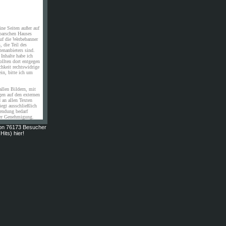
ine Seiten außer auf
barschen Hauses
uf die Werbebanner
, die Teil des
enanbieters sind.
 Inhalte habe ich
ollten dort entgegen
chkeit rechtswidrige
sein, bitte ich um
allen Bildern, mit
en auf den externen
 an allen Texten
egt ausschließlich
wendung bedarf
ner Genehmigung.
on 76173 Besucher
Hits) hier!