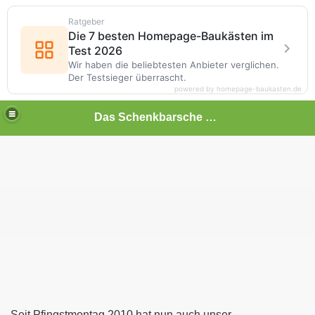
Ratgeber
Die 7 besten Homepage-Baukästen im
Test 2026
Wir haben die beliebtesten Anbieter verglichen.
Der Testsieger überrascht.
powered by homepage-baukasten.de
Das Schenkbarsche Haus in Biedenkopf
hmen
Seit Pfingstmontag 2010 hat nun auch unser