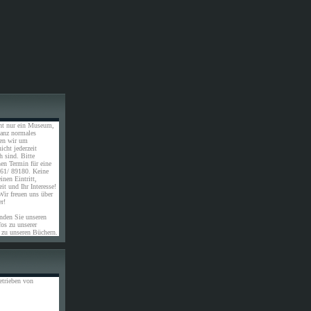
ht nur ein Museum,
ganz normales
ten wir um
icht jederzeit
 sind. Bitte
nen Termin für eine
61/ 89180. Keine
inen Eintritt,
it und Ihr Interesse!
Wir freuen uns über
er!
inden Sie unseren
os zu unserer
 zu unseren Büchern.
etrieben von