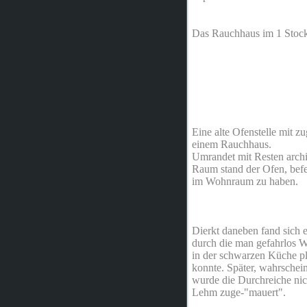
Das Rauchhaus im 1 Stock 
Eine alte Ofenstelle mit
einem Rauchhaus.
Umrandet mit Resten archi
Raum stand der Ofen, bef
im Wohnraum zu haben.
Dierkt daneben fand sich 
durch die man gefahrlos W
in der schwarzen Küche pl
konnte. Später, wahrschei
wurde die Durchreiche nic
Lehm zuge-"mauert".