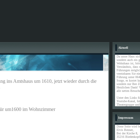
Aktuell
Da unser Haus nic
sondern auch ein 
Wohnhaus ist, bit
Verständnis, dass n
Führungen möglich
vereinbaren Sie ei
Führung unter 064
ang ins Amtshaus um 1610, jetzt wieder durch die
Sorge, es kostet ke
sondern nur Ihre Ze
n
Herzlichen Dank! 
alle netten Besuch
Unter den Links f
Youtube-Kanal, Inf
Theatergruppe und
cetür um1600 im Wohnzimmer
Impressum
Diese Seite wird b
Elvis Benner,
Bei der Kirche 8,
35216 Biedenkopf