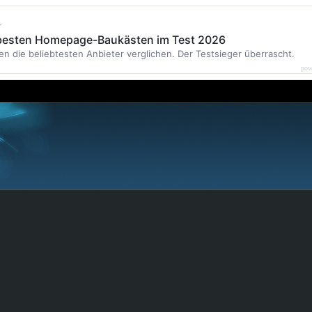
r
 besten Homepage-Baukästen im Test 2026
en die beliebtesten Anbieter verglichen. Der Testsieger überrascht.
pow