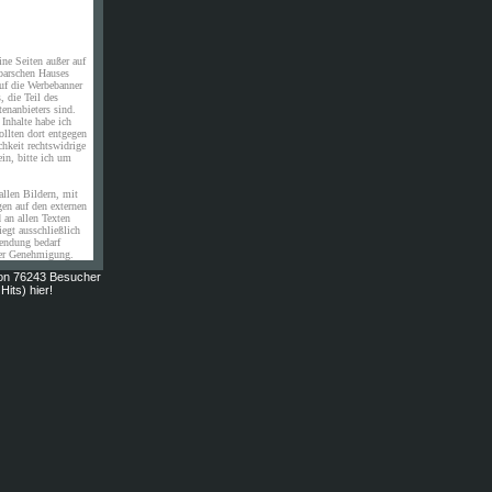
ine Seiten außer auf
barschen Hauses
uf die Werbebanner
, die Teil des
enanbieters sind.
 Inhalte habe ich
ollten dort entgegen
chkeit rechtswidrige
sein, bitte ich um
allen Bildern, mit
en auf den externen
 an allen Texten
egt ausschließlich
wendung bedarf
ner Genehmigung.
on 76243 Besucher
Hits) hier!