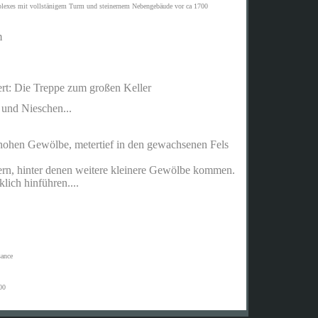
lexes mit vollstänigem Turm und steinernem Nebengebäude vor ca 1700
m
ert: Die Treppe zum großen Keller
 und Nieschen...
 hohen Gewölbe, metertief in den gewachsenen Fels
ern, hinter denen weitere kleinere Gewölbe kommen.
lich hinführen....
sance
00