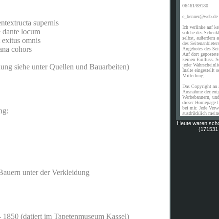
06461/89180
e_benner@web.de
ntextructa supernis
Ich verlinke auf ke
e dante locum
solche des Schenk
selbst, außerdem a
t exitus omnis
des Seitenanbieters
iana cohors
Angebotes des Seit
Auf dort gepostete
keinen Einfluss. S
jeder Wahrscheinli
ung siehe unter Quellen und Bauarbeiten)
Inalte eingestellt 
Mitteilung.
Das Copyright an 
Ausnahme derjenig
Werbebannern, und
dieser Homepage li
bei mir. Jede Ver
ng:
ausdrücklich mei
Heute waren sch
(171531 
Bauern unter der Verkleidung
- 1850 (datiert im Tapetenmuseum Kassel)