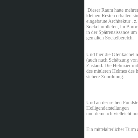
Dieser Raum hatte mehrere
kleinen Resten erhalten sin
eingebaute Architektur . 
Sockel umliefen, im Barock
in der Spätrenaissance um
gemalten Sockelbereich.
Und hier die Ofenkachel 
(auch nach Schätzung von
Zustand. Die Helmzier mit
des mittleren Helmes des 
sichere Zuordnung.
Und an der selben Fundste
Heiligendarstellungen
und demnach vielleicht noc
Ein mittelalterlicher Turm