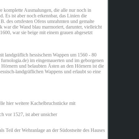
 komplette Ausmalungen, die alle nur noch in
d. Es ist aber noch erkennbar, das Linien die
z. B. des ortsfesten Ofens umrahmten und gemalte
 war die Wand blau marmoriert, darunter, vielleicht
 1600, war sie beige mit einem grauen abgesetzt
mit landgräflich hessischem Wappen um 1560 - 80
 furnologia.de) im eingemauerten und im geborgenen
 Hörnern und belaubten Ästen an den Hörnern ist die
hessisch-landgräflichen Wappens und erlaubt so eine
lle hier weitere Kachelbruchstücke mit
h vor 1527, ist aber unsicher
 als Teil der Wehranlage an der Südostseite des Hauses