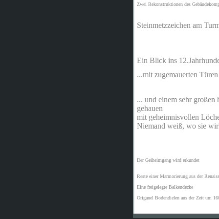
Zwei Rekonstruktionen des Gebäudekomp
Steinmetzzeichen am Tur
Ein Blick ins 12.Jahrhund
...mit zugemauerten Türen
... und einem sehr großen
gehauen
mit geheimnisvollen Löch
Niemand weiß, wo sie wirk
Der Geiheimgang wird erkundet
Reste einer Marmorierung aus der Renais
Eine freigelegte Balkendecke
Origanel Bodendielen aus der Zeit um 16