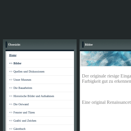
Übersicht
Bilder
Home
=> Bilder
=> Quellen und Diskussionen
Der originale riesige Eing
=> Unser Museum
Farbigkeit gut zu erkenne
=> Die Bauarbeiten
=> Historische Bilder und Aufnahmen
Eine original Renaissan
=> Die Ostwand
=> Fenster und Türen
=> Grafiti und Zeichen
=> Gästebuch