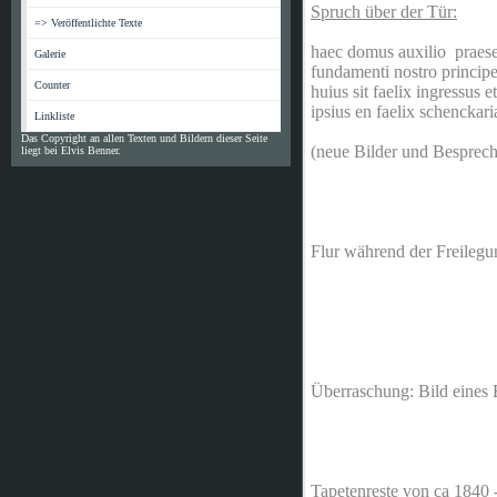
Spruch über der Tür:
=> Veröffentlichte Texte
haec domus auxilio praese
Galerie
fundamenti nostro princip
Counter
huius sit faelix ingressus e
ipsius en faelix schenckar
Linkliste
Das Copyright an allen Texten und Bildern dieser Seite
(neue Bilder und Besprech
liegt bei Elvis Benner.
Flur während der Freilegu
Überraschung: Bild eines 
Tapetenreste von ca 1840 