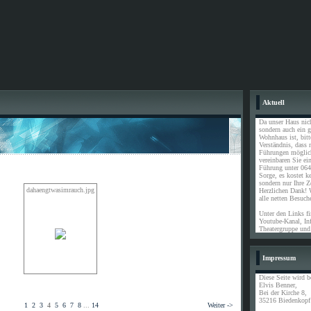
Aktuell
Da unser Haus nic
sondern auch ein 
Wohnhaus ist, bit
Verständnis, dass n
Führungen möglich
vereinbaren Sie ei
Führung unter 064
Sorge, es kostet ke
sondern nur Ihre Ze
dahaengtwasimrauch.jpg
Herzlichen Dank! 
alle netten Besuch
Unter den Links f
Youtube-Kanal, Inf
Theatergruppe und
Impressum
Diese Seite wird b
Elvis Benner,
Bei der Kirche 8,
35216 Biedenkopf
1
2
3
4
5
6
7
8
...
14
Weiter ->