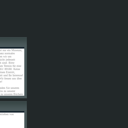
ht nur ein Museum,
ganz normales
ten wir um
icht jederzeit
 sind. Bitte
nen Termin für eine
61/ 89180. Keine
inen Eintritt,
it und Ihr Interesse!
Wir freuen uns über
er!
inden Sie unseren
os zu unserer
 zu unseren Büchern.
etrieben von